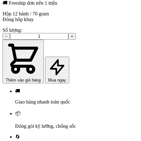
🚚
Freeship đơn trên 1 triệu
Hộp 12 bánh / 70 gram
Đóng hôp khay
Số lượng:
−
+
Bánh
cốm
số
lượng
Thêm vào giỏ hàng
Mua ngay
🚚
Giao hàng nhanh toàn quốc
📦
Đóng gói kỹ lưỡng, chống sốc
🔄