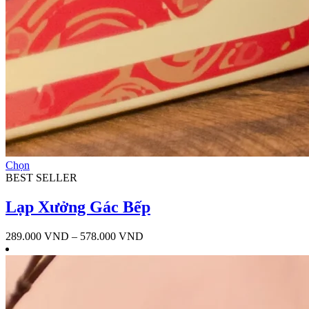
Sản
Chọn
phẩm
BEST SELLER
này
có
Lạp Xưởng Gác Bếp
nhiều
biến
Khoảng
289.000
VND
–
578.000
VND
thể.
giá:
Các
từ
tùy
289.000 VND
chọn
đến
có
578.000 VND
thể