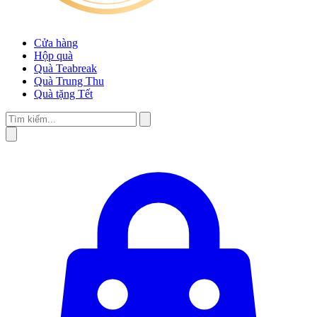
Cửa hàng
Hộp quà
Quà Teabreak
Quà Trung Thu
Quà tặng Tết