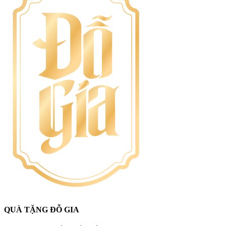
QUÀ TẶNG ĐỖ GIA