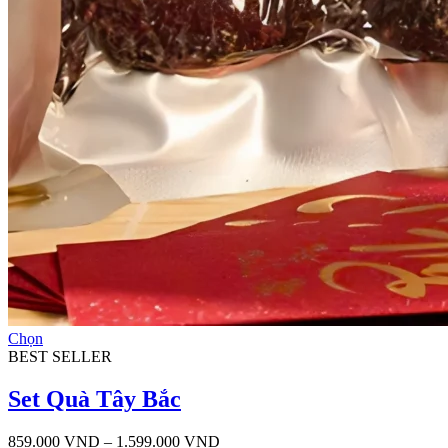
Sản
Chọn
phẩm
BEST SELLER
này
có
Set Quà Tây Bắc
nhiều
biến
Khoảng
859.000
VND
–
1.599.000
VND
thể.