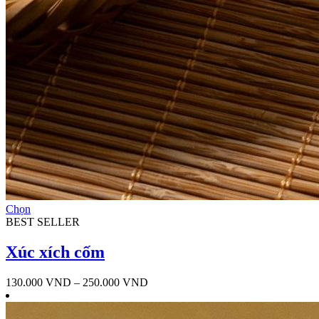
Sản
Chọn
phẩm
BEST SELLER
này
có
Xúc xích cốm
nhiều
biến
Khoảng
130.000
VND
–
250.000
VND
thể.
giá:
Các
từ
tùy