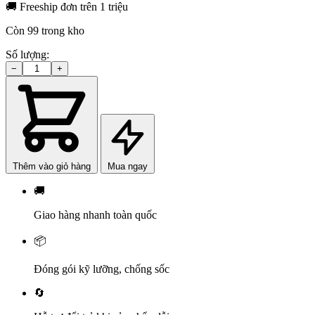
🚚
Freeship đơn trên 1 triệu
Còn 99 trong kho
Số lượng:
−
+
Set
Hạnh
Phúc
-
Giỏ
mây
-
3
Thêm vào giỏ hàng
Mua ngay
món
số
🚚
lượng
Giao hàng nhanh toàn quốc
📦
Đóng gói kỹ lưỡng, chống sốc
🔄