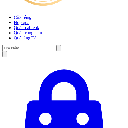
Cửa hàng
Hộp quà
Quà Teabreak
Quà Trung Thu
Quà tặng Tết