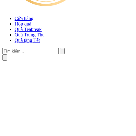
Cửa hàng
Hộp quà
Quà Teabreak
Quà Trung Thu
Quà tặng Tết