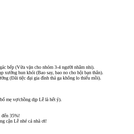
c bếp (Vừa vặn cho nhóm 3-4 người nhâm nhi).
xưởng hun khói (Bao say, bao no cho hội bạn thân).
 (Đãi tiệc đại gia đình thả ga không lo thiếu mồi).
bố mẹ vợ/chồng dịp Lễ là hết ý).
ên đến 35%!
àng cận Lễ nhé cả nhà ơi!