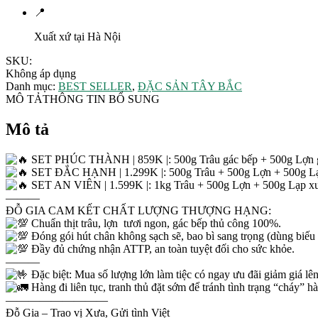
📍
Xuất xứ tại Hà Nội
SKU:
Không áp dụng
Danh mục:
BEST SELLER
,
ĐẶC SẢN TÂY BẮC
MÔ TẢ
THÔNG TIN BỔ SUNG
Mô tả
SET PHÚC THÀNH | 859K |: 500g Trâu gác bếp + 500g Lợn gá
SET ĐẮC HẠNH | 1.299K |: 500g Trâu + 500g Lợn + 500g Lạp 
SET AN VIÊN | 1.599K |: 1kg Trâu + 500g Lợn + 500g Lạp xưởng
———
ĐỖ GIA CAM KẾT CHẤT LƯỢNG THƯỢNG HẠNG:
Chuẩn thịt trâu, lợn ​ tươi ngon, gác bếp thủ công 100%.
Đóng gói hút chân không sạch sẽ, bao bì sang trọng (dùng biếu 
Đầy đủ chứng nhận ATTP, an toàn tuyệt đối cho sức khỏe.
———
Đặc biệt: Mua số lượng lớn làm tiệc có ngay ưu đãi giảm giá l
Hàng đi liên tục, tranh thủ đặt sớm để tránh tình trạng “cháy” h
—————————
Đỗ Gia – Trao vị Xưa, Gửi tình Việt