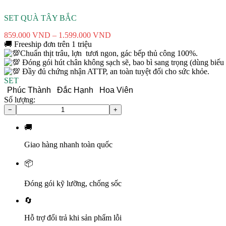
SET QUÀ TÂY BẮC
Khoảng
859.000
VND
–
1.599.000
VND
giá:
🚚
Freeship đơn trên 1 triệu
từ
Chuẩn thịt trâu, lợn ​ tươi ngon, gác bếp thủ công 100%.
859.000 VND
Đóng gói hút chân không sạch sẽ, bao bì sang trọng (dùng biếu 
đến
Đầy đủ chứng nhận ATTP, an toàn tuyệt đối cho sức khỏe.
1.599.000 VND
SET
Phúc Thành
Đắc Hạnh
Hoa Viên
Xóa
Số lượng:
−
+
Set
Quà
🚚
Tây
Bắc
Giao hàng nhanh toàn quốc
số
lượng
📦
Đóng gói kỹ lưỡng, chống sốc
🔄
Hỗ trợ đổi trả khi sản phẩm lỗi