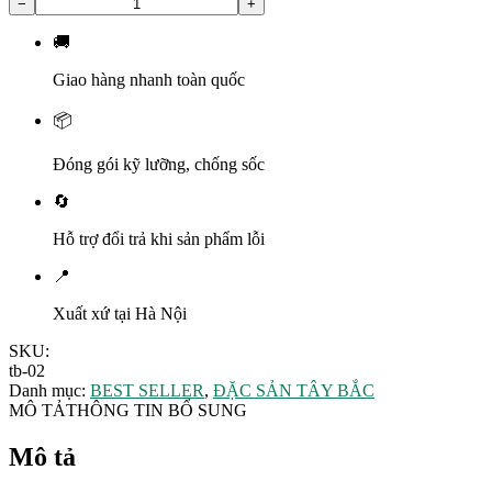
−
+
Thịt
Lợn
🚚
Gác
Bếp
Giao hàng nhanh toàn quốc
số
lượng
📦
Đóng gói kỹ lưỡng, chống sốc
🔄
Hỗ trợ đổi trả khi sản phẩm lỗi
📍
Xuất xứ tại Hà Nội
SKU:
tb-02
Danh mục:
BEST SELLER
,
ĐẶC SẢN TÂY BẮC
MÔ TẢ
THÔNG TIN BỔ SUNG
Mô tả