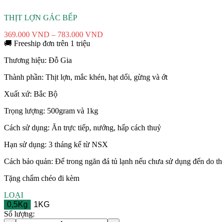
THỊT LỢN GÁC BẾP
Khoảng
369.000
VND
–
783.000
VND
giá:
🚚
Freeship đơn trên 1 triệu
từ
Thương hiệu: Đỗ Gia
369.000 VND
đến
Thành phần: Thịt lợn, mắc khén, hạt dổi, gừng và ớt
783.000 VND
Xuất xứ: Bắc Bộ
Trọng lượng: 500gram và 1kg
Cách sử dụng: Ăn trực tiếp, nướng, hấp cách thuỷ
Hạn sử dụng: 3 tháng kể từ NSX
Cách bảo quản: Để trong ngăn đá tủ lạnh nếu chưa sử dụng đến do th
Tặng chẩm chéo đi kèm
LOẠI
0,5Kg
1KG
Xóa
Số lượng: