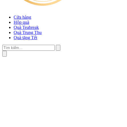
Cửa hàng
Hộp quà
Quà Teabreak
Quà Trung Thu
Quà tặng Tết