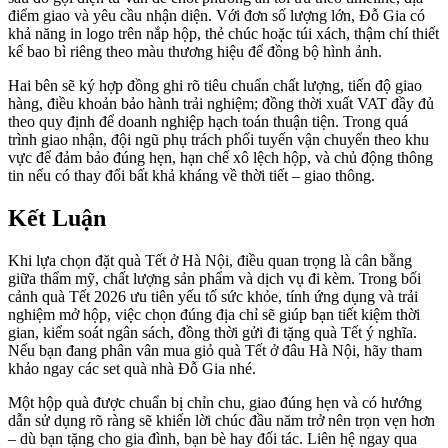
điểm giao và yêu cầu nhận diện. Với đơn số lượng lớn, Đỗ Gia có
khả năng in logo trên nắp hộp, thẻ chúc hoặc túi xách, thậm chí thiết
kế bao bì riêng theo màu thương hiệu để đồng bộ hình ảnh.
Hai bên sẽ ký hợp đồng ghi rõ tiêu chuẩn chất lượng, tiến độ giao
hàng, điều khoản bảo hành trải nghiệm; đồng thời xuất VAT đầy đủ
theo quy định để doanh nghiệp hạch toán thuận tiện. Trong quá
trình giao nhận, đội ngũ phụ trách phối tuyến vận chuyển theo khu
vực để đảm bảo đúng hẹn, hạn chế xô lệch hộp, và chủ động thông
tin nếu có thay đổi bất khả kháng về thời tiết – giao thông.
Kết Luận
Khi lựa chọn đặt quà Tết ở Hà Nội, điều quan trọng là cân bằng
giữa thẩm mỹ, chất lượng sản phẩm và dịch vụ đi kèm. Trong bối
cảnh quà Tết 2026 ưu tiên yếu tố sức khỏe, tính ứng dụng và trải
nghiệm mở hộp, việc chọn đúng địa chỉ sẽ giúp bạn tiết kiệm thời
gian, kiểm soát ngân sách, đồng thời gửi đi tặng quà Tết ý nghĩa.
Nếu bạn đang phân vân mua giỏ quà Tết ở đâu Hà Nội, hãy tham
khảo ngay các set quà nhà Đỗ Gia nhé.
Một hộp quà được chuẩn bị chỉn chu, giao đúng hẹn và có hướng
dẫn sử dụng rõ ràng sẽ khiến lời chúc đầu năm trở nên trọn vẹn hơn
– dù bạn tặng cho gia đình, bạn bè hay đối tác. Liên hệ ngay qua