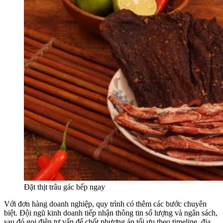
Đặt thịt trâu gác bếp ngay
Với đơn hàng doanh nghiệp, quy trình có thêm các bước chuyên
biệt. Đội ngũ kinh doanh tiếp nhận thông tin số lượng và ngân sách,
sau đó gọi điện tư vấn để chốt phương án tối ưu theo timeline, địa