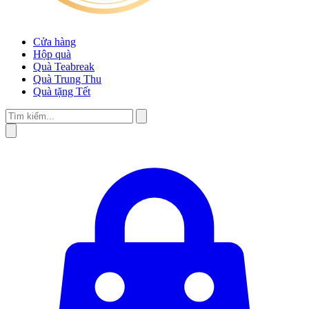
Cửa hàng
Hộp quà
Quà Teabreak
Quà Trung Thu
Quà tặng Tết