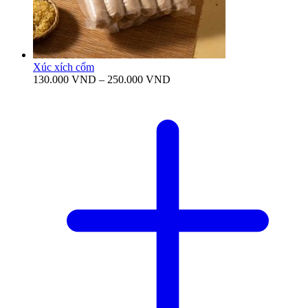
Xúc xích cốm
Khoảng
130.000
VND
–
250.000
VND
giá:
từ
130.000 VND
đến
250.000 VND