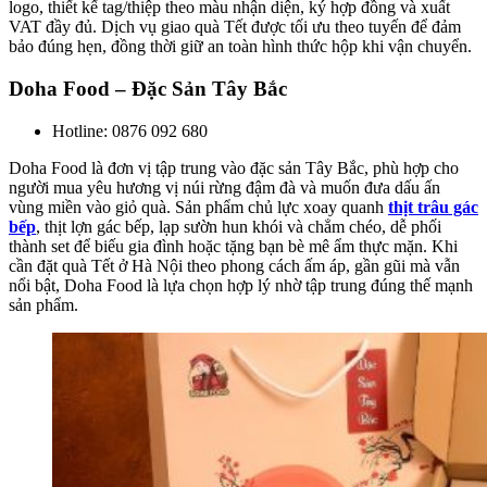
logo, thiết kế tag/thiệp theo màu nhận diện, ký hợp đồng và xuất
VAT đầy đủ. Dịch vụ giao quà Tết được tối ưu theo tuyến để đảm
bảo đúng hẹn, đồng thời giữ an toàn hình thức hộp khi vận chuyển.
Doha Food – Đặc Sản Tây Bắc
Hotline: 0876 092 680
Doha Food là đơn vị tập trung vào đặc sản Tây Bắc, phù hợp cho
người mua yêu hương vị núi rừng đậm đà và muốn đưa dấu ấn
vùng miền vào giỏ quà. Sản phẩm chủ lực xoay quanh
thịt trâu gác
bếp
, thịt lợn gác bếp, lạp sườn hun khói và chẳm chéo, dễ phối
thành set để biếu gia đình hoặc tặng bạn bè mê ẩm thực mặn. Khi
cần đặt quà Tết ở Hà Nội theo phong cách ấm áp, gần gũi mà vẫn
nổi bật, Doha Food là lựa chọn hợp lý nhờ tập trung đúng thế mạnh
sản phẩm.