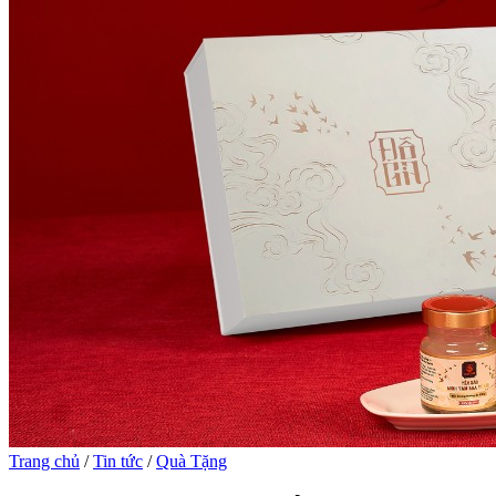
Trang chủ
/
Tin tức
/
Quà Tặng