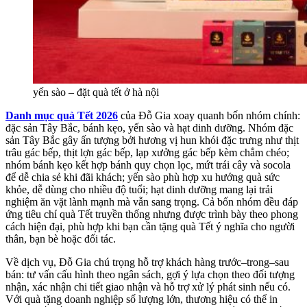
yến sào – đặt quà tết ở hà nội
Danh mục quà Tết 2026
của Đỗ Gia xoay quanh bốn nhóm chính:
đặc sản Tây Bắc, bánh kẹo, yến sào và hạt dinh dưỡng. Nhóm đặc
sản Tây Bắc gây ấn tượng bởi hương vị hun khói đặc trưng như thịt
trâu gác bếp, thịt lợn gác bếp, lạp xưởng gác bếp kèm chẳm chéo;
nhóm bánh kẹo kết hợp bánh quy chọn lọc, mứt trái cây và socola
để dễ chia sẻ khi đãi khách; yến sào phù hợp xu hướng quà sức
khỏe, dễ dùng cho nhiều độ tuổi; hạt dinh dưỡng mang lại trải
nghiệm ăn vặt lành mạnh mà vẫn sang trọng. Cả bốn nhóm đều đáp
ứng tiêu chí quà Tết truyền thống nhưng được trình bày theo phong
cách hiện đại, phù hợp khi bạn cần tặng quà Tết ý nghĩa cho người
thân, bạn bè hoặc đối tác.
Về dịch vụ, Đỗ Gia chú trọng hỗ trợ khách hàng trước–trong–sau
bán: tư vấn cấu hình theo ngân sách, gợi ý lựa chọn theo đối tượng
nhận, xác nhận chi tiết giao nhận và hỗ trợ xử lý phát sinh nếu có.
Với quà tặng doanh nghiệp số lượng lớn, thương hiệu có thể in