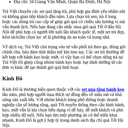
Địa chỉ: 34 Giang Văn Minh, Quận Ba Đình, Hà Nội
Trà Việt chuyên các set quà tặng trà, phù hợp gia đình yêu nhâm nhi
và không gian tiếp khách đầu năm. Lựa chọn trà sen, trà ô long
hoặc các dòng trà cao cấp sẽ giúp giỏ quà có chiều sâu hương vị mà
vẫn thanh lịch. Nếu bạn đang cân nhắc mua giỏ quà Tết ở đâu Hà
Nội để phù hợp cả người lớn tuổi lẫn khách quốc tế, một set trà đẹp,
kèm tách/ấm chọn lọc sẽ là phương án an toàn và trang nhã.
Về dịch vụ, Trà Việt chú trọng vào tư vấn phối trà theo gu, đóng gói
chỉnh chu, bảo đảm tính thẩm mỹ khi trao tay. Các set trà thường dễ
kết hợp với bánh kẹo hoặc mứt, vì vậy bạn có thể chọn riêng trà tại
Trà Việt rồi ghép cùng nhóm bánh kẹo hoặc hạt dinh dưỡng từ các
đơn vị khác để tạo thành giỏ quà linh hoạt.
Kinh Đô
Kinh Đô là thương hiệu quen thuộc với các
set quà tặng bánh kẹo
lâu năm, phù hợp người mua thích sự đồng đều về mẫu mã và khả
năng sản xuất lớn. Với nhóm khách hàng phổ thông hoặc doanh
nghiệp cần số lượng rộng, quà Tết truyền thống theo cấu hình bánh,
kẹo, mứt vẫn là lựa chọn hữu dụng vì dễ bày, dễ mời khách và phù
hợp nhiều độ tuổi. Nếu bạn tìm một phương án có thể triển khai
nhanh, Kinh Đô là gợi ý hợp lý trong danh sách địa chỉ quà Tết Hà
Nội.