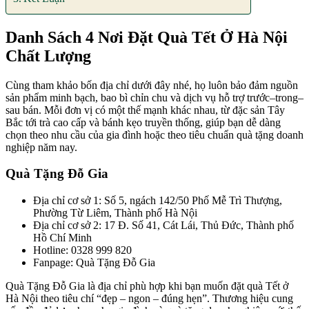
Danh Sách 4 Nơi Đặt Quà Tết Ở Hà Nội
Chất Lượng
Cùng tham khảo bốn địa chỉ dưới đây nhé, họ luôn bảo đảm nguồn
sản phẩm minh bạch, bao bì chỉn chu và dịch vụ hỗ trợ trước–trong–
sau bán. Mỗi đơn vị có một thế mạnh khác nhau, từ đặc sản Tây
Bắc tới trà cao cấp và bánh kẹo truyền thống, giúp bạn dễ dàng
chọn theo nhu cầu của gia đình hoặc theo tiêu chuẩn quà tặng doanh
nghiệp năm nay.
Quà Tặng Đỗ Gia
Địa chỉ cơ sở 1: Số 5, ngách 142/50 Phố Mễ Trì Thượng,
Phường Từ Liêm, Thành phố Hà Nội
Địa chỉ cơ sở 2: 17 Đ. Số 41, Cát Lái, Thủ Đức, Thành phố
Hồ Chí Minh
Hotline: 0328 999 820
Fanpage: Quà Tặng Đỗ Gia
Quà Tặng Đỗ Gia là địa chỉ phù hợp khi bạn muốn đặt quà Tết ở
Hà Nội theo tiêu chí “đẹp – ngon – đúng hẹn”. Thương hiệu cung