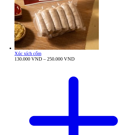
Xúc xích cốm
Khoảng
130.000
VND
–
250.000
VND
giá:
từ
130.000 VND
đến
250.000 VND