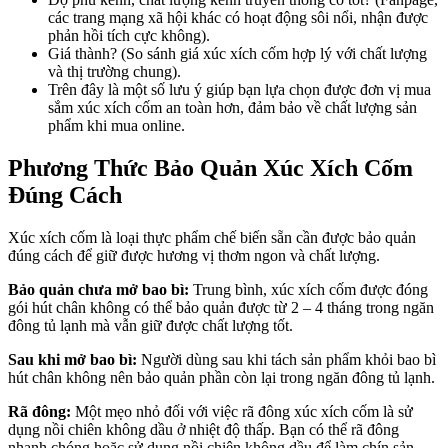
các trang mạng xã hội khác có hoạt động sôi nổi, nhận được
phản hồi tích cực không).
Giá thành? (So sánh giá xúc xích cốm hợp lý với chất lượng
và thị trường chung).
Trên đây là một số lưu ý giúp bạn lựa chọn được đơn vị mua
sắm xúc xích cốm an toàn hơn, đảm bảo về chất lượng sản
phẩm khi mua online.
Phương Thức Bảo Quản Xúc Xích Cốm
Đúng Cách
Xúc xích cốm là loại thực phẩm chế biến sẵn cần được bảo quản
đúng cách để giữ được hương vị thơm ngon và chất lượng.
Bảo quản chưa mở bao bì:
Trung bình, xúc xích cốm được đóng
gói hút chân không có thể bảo quản được từ 2 – 4 tháng trong ngăn
đông tủ lạnh mà vẫn giữ được chất lượng tốt.
Sau khi mở bao bì:
Người dùng sau khi tách sản phẩm khỏi bao bì
hút chân không nên bảo quản phần còn lại trong ngăn đông tủ lạnh.
Rã đông:
Một mẹo nhỏ đối với việc rã đông xúc xích cốm là sử
dụng nồi chiên không dầu ở nhiệt độ thấp. Bạn có thể rã đông
nhanh chóng hoặc sử dụng nồi chiên không dầu để làm chín sản