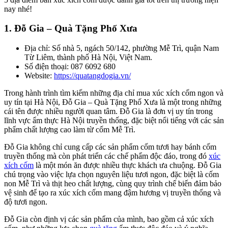
nay nhé!
1. Đỗ Gia – Quà Tặng Phố Xưa
Địa chỉ: Số nhà 5, ngách 50/142, phường Mễ Trì, quận Nam
Từ Liêm, thành phố Hà Nội, Việt Nam.
Số điện thoại: 087 6092 680
Website:
https://quatangdogia.vn/
Trong hành trình tìm kiếm những địa chỉ mua xúc xích cốm ngon và
uy tín tại Hà Nội, Đỗ Gia – Quà Tặng Phố Xưa là một trong những
cái tên được nhiều người quan tâm. Đỗ Gia là đơn vị uy tín trong
lĩnh vực ẩm thực Hà Nội truyền thống, đặc biệt nổi tiếng với các sản
phẩm chất lượng cao làm từ cốm Mễ Trì.
Đỗ Gia không chỉ cung cấp các sản phẩm cốm tươi hay bánh cốm
truyền thống mà còn phát triển các chế phẩm độc đáo, trong đó
xúc
xích cốm
là một món ăn được nhiều thực khách ưa chuộng. Đỗ Gia
chú trọng vào việc lựa chọn nguyên liệu tươi ngon, đặc biệt là cốm
non Mễ Trì và thịt heo chất lượng, cùng quy trình chế biến đảm bảo
vệ sinh để tạo ra xúc xích cốm mang đậm hương vị truyền thống và
độ tươi ngon.
Đỗ Gia còn định vị các sản phẩm của mình, bao gồm cả xúc xích