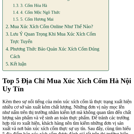
3. Cốm Hòa Hà
4. Cốm Mộc Ngô Thức
5. Cốm Hương Mai
Mua Xúc Xích Cốm Online Như Thế Nào?
Lưu Ý Quan Trọng Khi Mua Xúc Xích Cốm
Trực Tuyến
Phương Thức Bảo Quản Xúc Xích Cốm Đúng
Cách
Kết luận
Top 5 Địa Chỉ Mua Xúc Xích Cốm Hà Nội
Uy Tín
Kèm theo sự nổi tiếng của món xúc xích cốm là thực trạng xuất hiện
nhiều cơ sở sản xuất kém chất lượng. Những đơn vị này mọc lên
như nấm trên thị trường nhằm kiếm lợi mà không quan tâm đến chất
lượng sản phẩm và vệ sinh an toàn thực phẩm. Để tránh các trường
hợp rủi ro xuất hiện, khách hàng nên tìm kiếm những đơn vị sản
xuất và nơi bán xúc xích cốm thực sự uy tín. Sau đây, cùng tìm hiểu
5 địa điểm bán xúc xích cốm được đánh giá tốt trên thị trường hiện