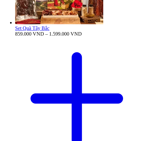
Set Quà Tây Bắc
Khoảng
859.000
VND
–
1.599.000
VND
giá:
từ
859.000 VND
đến
1.599.000 VND