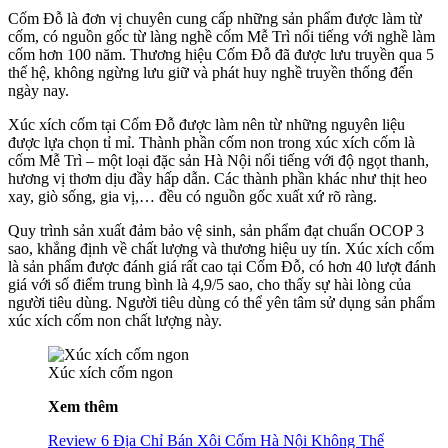
Cốm Đỗ là đơn vị chuyên cung cấp những sản phẩm được làm từ
cốm, có nguồn gốc từ làng nghề cốm Mễ Trì nổi tiếng với nghề làm
cốm hơn 100 năm. Thương hiệu Cốm Đỗ đã được lưu truyền qua 5
thế hệ, không ngừng lưu giữ và phát huy nghề truyền thống đến
ngày nay.
Xúc xích cốm tại Cốm Đỗ được làm nên từ những nguyên liệu
được lựa chọn tỉ mỉ. Thành phần cốm non trong xúc xích cốm là
cốm Mễ Trì – một loại đặc sản Hà Nội nổi tiếng với độ ngọt thanh,
hương vị thơm dịu đầy hấp dẫn. Các thành phần khác như thịt heo
xay, giò sống, gia vị,… đều có nguồn gốc xuất xứ rõ ràng.
Quy trình sản xuất đảm bảo vệ sinh, sản phẩm đạt chuẩn OCOP 3
sao, khẳng định về chất lượng và thương hiệu uy tín. Xúc xích cốm
là sản phẩm được đánh giá rất cao tại Cốm Đỗ, có hơn 40 lượt đánh
giá với số điểm trung bình là 4,9/5 sao, cho thấy sự hài lòng của
người tiêu dùng. Người tiêu dùng có thể yên tâm sử dụng sản phẩm
xúc xích cốm non chất lượng này.
Xúc xích cốm ngon
Xem thêm
Review 6 Địa Chỉ Bán Xôi Cốm Hà Nội Không Thể