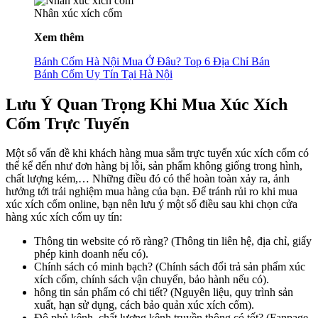
Nhân xúc xích cốm
Xem thêm
Bánh Cốm Hà Nội Mua Ở Đâu? Top 6 Địa Chỉ Bán
Bánh Cốm Uy Tín Tại Hà Nội
Lưu Ý Quan Trọng Khi Mua Xúc Xích
Cốm Trực Tuyến
Một số vấn đề khi khách hàng mua sắm trực tuyến xúc xích cốm có
thể kể đến như đơn hàng bị lỗi, sản phẩm không giống trong hình,
chất lượng kém,… Những điều đó có thể hoàn toàn xảy ra, ảnh
hưởng tới trải nghiệm mua hàng của bạn. Để tránh rủi ro khi mua
xúc xích cốm online, bạn nên lưu ý một số điều sau khi chọn cửa
hàng xúc xích cốm uy tín:
Thông tin website có rõ ràng? (Thông tin liên hệ, địa chỉ, giấy
phép kinh doanh nếu có).
Chính sách có minh bạch? (Chính sách đổi trả sản phẩm xúc
xích cốm, chính sách vận chuyển, bảo hành nếu có).
hông tin sản phẩm có chi tiết? (Nguyên liệu, quy trình sản
xuất, hạn sử dụng, cách bảo quản xúc xích cốm).
Độ phủ kênh, chất lượng kênh truyền thông có tốt? (Fanpage,