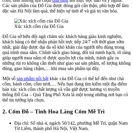
cốm, như những lựa chọn
quà tặng
ẩm thực độc đáo và ý nghĩa.
Các sản phẩm của Đỗ Gia được đóng gói cẩn thận, phù hợp để làm
đặc sản Hà Nội làm quà, thể hiện sự tinh tế và giá trị văn hóa.
Xúc xích cốm của Đỗ Gia
Đỗ Gia sở hữu đội ngũ chăm sóc khách hàng giàu kinh nghiệm,
khách hàng có thể nhận phản hồi trực tiếp 24/7 với thời gian sớm
nhất, giải đáp được đại đa số khó khăn của người tiêu dùng trong
quá trình mua sắm. Chính sách giao hàng, đổi trả minh bạch, rõ ràng
giúp người mua nắm rõ được quyền lợi của mình, tránh gây ra
những rủi ro không cần thiết như giao sai sản phẩm, số lượng không
đúng, giao hàng chậm,… khi mua sản phẩm tại đây.
Một số
sản phẩm nổi bật
khác của Đỗ Gia có thể kể đến như chả
cốm, bánh cốm, cốm tươi,… Nếu bạn đang tìm kiếm một địa điểm
bán xúc xích cốm chất lượng và vẫn giữ được hương vị truyền
thống Đỗ Gia – Quà Tặng Phố Xưa là một trong những nơi bạn có
thể tin tưởng lựa chọn.
2. Cốm Đỗ – Tinh Hoa Làng Cốm Mễ Trì
Địa chỉ: Số nhà 4, ngách 50/142, phường Mễ Trì, quận Nam
Từ Liêm, thành phố Hà Nội, Việt Nam.