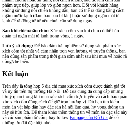
phẩm trực tiếp, giúp lớp vỏ giòn ngon hơn. Đối với khách hàng
không sử dụng nồi chiên không dầu, bạn có thể rã đông bằng cách
ngâm nước lạnh (đảm bảo bao bì kín) hoặc sử dụng ngăn mát tủ
lạnh để rã đông từ từ nếu chưa cần sử dụng ngay.
Sau khi chiên/nấu chín:
Xúc xích cốm sau khi chín có thể bảo
quản tại ngăn mát tủ lạnh trong vòng 1 ngày.
Lưu ý sử dụng:
Để bảo đảm trải nghiệm sử dụng sản phẩm xúc
xích cốm tốt nhất và cảm nhận trọn vẹn hương vị truyền thống, bạn
nên dùng sản phẩm trong thời gian sớm nhất sau khi mua về hoặc rã
đông/chế biến.
Kết luận
Trên đây là tổng hợp 5 địa chỉ mua xúc xích cốm được đánh giá tốt
và uy tín trên thị trường Hà Nội. Đỗ Gia cũng đã cung cấp những
lưu ý quan trọng khi mua xúc xích cốm trực tuyến và cách bảo quản
xúc xích cốm đúng cách để giữ trọn hương vị. Dù bạn tìm kiếm
món ăn vặt hấp dẫn hay đặc sản hà nội làm quà, hy vọng thông tin
này sẽ hữu ích. Để tham khảo thêm thông tin về món ăn đặc sắc này
và các sản phẩm từ cốm, hãy follow
Fanpage của Đỗ Gia
để có
những ưu đãi đặc biệt nhé.