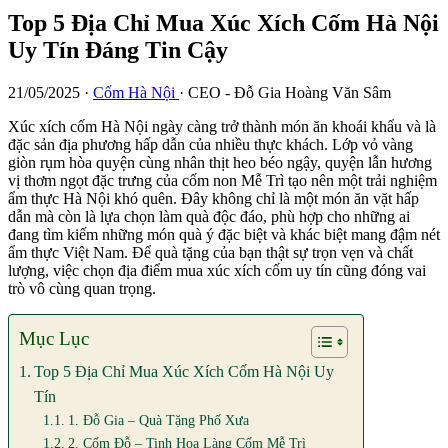
Top 5 Địa Chỉ Mua Xúc Xích Cốm Hà Nội
Uy Tín Đáng Tin Cậy
21/05/2025
·
Cốm Hà Nội
·
CEO - Đỗ Gia Hoàng Văn Sâm
Xúc xích cốm Hà Nội ngày càng trở thành món ăn khoái khẩu và là
đặc sản địa phương hấp dẫn của nhiều thực khách. Lớp vỏ vàng
giòn rụm hòa quyện cùng nhân thịt heo béo ngậy, quyện lẫn hương
vị thơm ngọt đặc trưng của cốm non Mễ Trì tạo nên một trải nghiệm
ẩm thực Hà Nội khó quên. Đây không chỉ là một món ăn vặt hấp
dẫn mà còn là lựa chọn làm quà độc đáo, phù hợp cho những ai
đang tìm kiếm những món quà ý đặc biệt và khác biệt mang đậm nét
ẩm thực Việt Nam. Để quà tặng của bạn thật sự trọn vẹn và chất
lượng, việc chọn địa điểm mua xúc xích cốm uy tín cũng đóng vai
trò vô cùng quan trọng.
Mục Lục
Top 5 Địa Chỉ Mua Xúc Xích Cốm Hà Nội Uy
Tín
1. Đỗ Gia – Quà Tặng Phố Xưa
2. Cốm Đỗ – Tinh Hoa Làng Cốm Mễ Trì