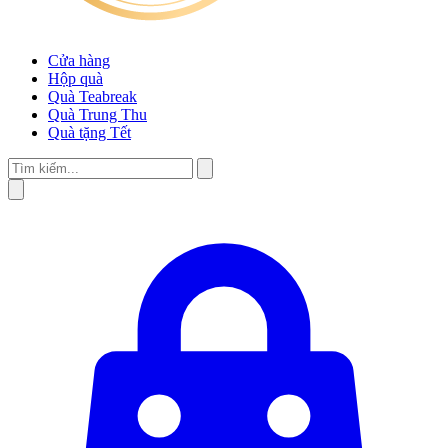
Cửa hàng
Hộp quà
Quà Teabreak
Quà Trung Thu
Quà tặng Tết