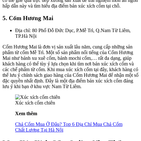
có thể ghé qua trực tiếp xưởng sản xuất để trải nghiệm món ăn ngon
hấp dẫn này và tìm hiểu địa điểm bán xúc xích cốm tại chỗ.
5. Cốm Hương Mai
Địa chỉ: 80 Phố Đỗ Đức Dục, P.Mễ Trì, Q.Nam Từ Liêm,
TP.Hà Nội
Cốm Hương Mai là đơn vị sản xuất lâu năm, cung cấp những sản
phẩm từ cốm Mễ Trì. Một số sản phẩm nổi tiếng của Cốm Hương
Mai như bánh xu xuê cốm, bánh mochi cốm,… rất đa dạng, giúp
khách hàng có thể tùy ý lựa chọn khi tìm nơi bán xúc xích cốm và
các chế phẩm từ cốm. Khi mua xúc xích cốm tại đây, khách hàng có
thể lưu ý chính sách giao hàng của Cốm Hương Mai để nhận một số
đặc quyền nhất định. Đây là một địa điểm bán xúc xích cốm đáng
lưu ý khi bạn ở khu vực Nam Từ Liêm.
Xúc xích cốm chiên
Xem thêm
Chả Cốm Mua Ở Đâu? Top 6 Địa Chỉ Mua Chả Cốm
Chất Lượng Tại Hà Nội