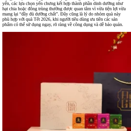
yến, các lựa chọn yến chưng kết hợp thành phần dinh dưỡng như
hạt chia hoặc đông trùng thường được quan tâm vì vừa tiện lợi vừa
mang lại “đầy đủ dưỡng chất”. Đây cũng là lý do nhóm quà này
phù hợp với quà Tết 2026, khi người tiêu dùng ưu tiên các sản
phẩm có thể sử dụng ngay, rõ ràng về công dụng và dễ bảo quản.