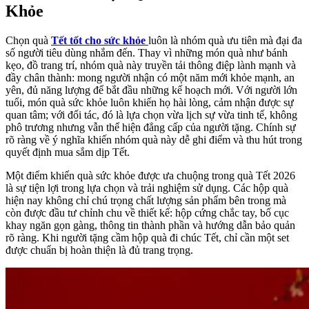
Khỏe
Chọn quà
Tết tốt cho sức khỏe
luôn là nhóm quà ưu tiên mà đại đa
số người tiêu dùng nhắm đến. Thay vì những món quà như bánh
kẹo, đồ trang trí, nhóm quà này truyền tải thông điệp lành mạnh và
đầy chân thành: mong người nhận có một năm mới khỏe mạnh, an
yên, đủ năng lượng để bắt đầu những kế hoạch mới. Với người lớn
tuổi, món quà sức khỏe luôn khiến họ hài lòng, cảm nhận được sự
quan tâm; với đối tác, đó là lựa chọn vừa lịch sự vừa tinh tế, không
phô trương nhưng vẫn thể hiện đẳng cấp của người tặng. Chính sự
rõ ràng về ý nghĩa khiến nhóm quà này dễ ghi điểm và thu hút trong
quyết định mua sắm dịp Tết.
Một điểm khiến quà sức khỏe được ưa chuộng trong quà Tết 2026
là sự tiện lợi trong lựa chọn và trải nghiệm sử dụng. Các hộp quà
hiện nay không chỉ chú trọng chất lượng sản phẩm bên trong mà
còn được đầu tư chỉnh chu về thiết kế: hộp cứng chắc tay, bố cục
khay ngăn gọn gàng, thông tin thành phần và hướng dẫn bảo quản
rõ ràng. Khi người tặng cầm hộp quà đi chúc Tết, chỉ cần một set
được chuẩn bị hoàn thiện là đủ trang trọng.