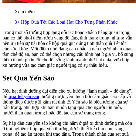
Xem thêm
3+ Hộp Quà Tết Các Loại Hạt Cho Từng Phân Khúc
Trong một số trường hợp tặng đối tác hoặc khách hàng quan trọng,
bạn có thể phối thêm rượu vang để tăng tính trang trọng, nhưng vẫn
nên ưu tiên sự hài hòa để hộp quà giữ đúng tinh thần quà Tết tốt
cho sức khỏe. Một điểm nhỏ đáng cân nhắc là nếu người nhận quan
tâm chế độ ăn, bạn có thể chọn những cấu hình hạt ít gia vị, bổ sung
thêm thành phần tốt cho lối sống lành mạnh như hạt chia, vừa hợp
xu hướng vừa tạo cảm giác người tặng có sự thấu hiểu.
Set Quà Yến Sào
Nếu hạt dinh dưỡng đại diện cho xu hướng “lành mạnh – dễ dùng”,
thì
quà tết yến sào
thường được yêu thích bởi cảm giác cao cấp và
thông điệp được gửi gắm rất tinh tế. Yến sào là biểu tượng của sự
trân trọng, phù hợp khi bạn muốn tặng quà cho người lớn tuổi,
người thân quan trọng hoặc đối tác cần sự trang trọng.
Sự hấp dẫn của yến sào không chỉ nằm ở giá trị dinh dưỡng mà còn
ở trải nghiệm: hộp quà yến thường được thiết kế chỉn chu, sang
trọng, dễ tạo ấn tượng khi trao tặng. Trong thành phần của set quà