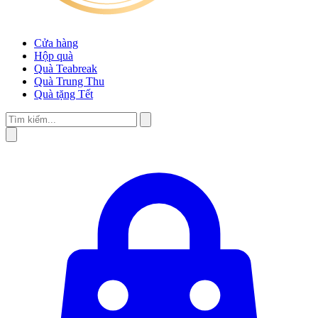
Cửa hàng
Hộp quà
Quà Teabreak
Quà Trung Thu
Quà tặng Tết