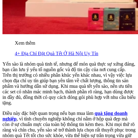
Xem thêm
4+ Địa Chỉ Đặt Quà Tết Ở Hà Nội Uy Tín
Yến sào là nhóm quà tinh tế, nhưng để món quà thực sự xứng đáng,
bạn cần lưu ý yếu tố nguồn gốc và độ tin cậy của nơi cung cấp.
Trên thị trường có nhiều phân khúc yến khác nhau, vì vậy việc lựa
chọn địa chỉ uy tín giúp bạn yên tâm về chất lượng, thông tin sản
phẩm và hướng dẫn sử dụng. Khi mua quà tết yến sào, nên ưu tiên
các set có nhãn mác minh bạch, thành phần rõ ràng, hạn dùng được
in đầy đủ, đồng thời có quy cách đóng gói phù hợp với nhu cầu biếu
tặng.
Điều này đặc biệt quan trọng nếu bạn mua làm
quà tặng doanh
nghiệp
, vì tính chuyên nghiệp không chỉ nằm ở hộp quà đẹp mà
còn ở sự chuẩn mực của toàn bộ thông tin kèm theo. Khi mọi thứ rõ
ràng và chỉn chu, yến sào sẽ trở thành lựa chọn rất thuyết phục trong
nhóm quà Tết tốt cho sức khỏe, vừa thể hiện sự trân trọng vừa giữ