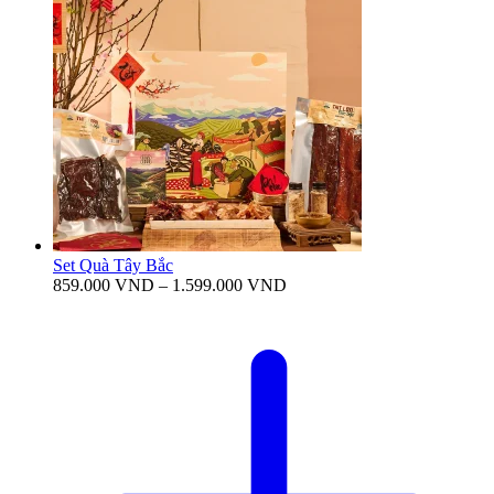
Set Quà Tây Bắc
Khoảng
859.000
VND
–
1.599.000
VND
giá:
từ
859.000 VND
đến
1.599.000 VND