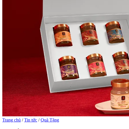
Trang chủ
/
Tin tức
/
Quà Tặng