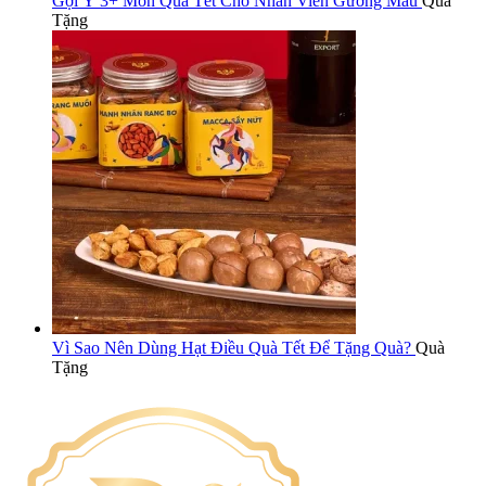
Gợi Ý 3+ Món Quà Tết Cho Nhân Viên Gương Mẫu
Quà
Tặng
Vì Sao Nên Dùng Hạt Điều Quà Tết Để Tặng Quà?
Quà
Tặng