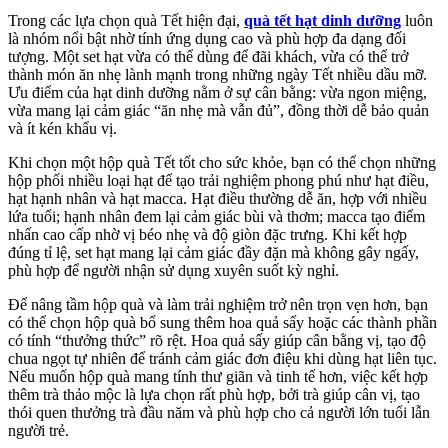
Trong các lựa chọn quà Tết hiện đại,
quà tết hạt dinh dưỡng
luôn
là nhóm nổi bật nhờ tính ứng dụng cao và phù hợp đa dạng đối
tượng. Một set hạt vừa có thể dùng để đãi khách, vừa có thể trở
thành món ăn nhẹ lành mạnh trong những ngày Tết nhiều dầu mỡ.
Ưu điểm của hạt dinh dưỡng nằm ở sự cân bằng: vừa ngon miệng,
vừa mang lại cảm giác “ăn nhẹ mà vẫn đủ”, đồng thời dễ bảo quản
và ít kén khẩu vị.
Khi chọn một hộp quà Tết tốt cho sức khỏe, bạn có thể chọn những
hộp phối nhiều loại hạt để tạo trải nghiệm phong phú như hạt điều,
hạt hạnh nhân và hạt macca. Hạt điều thường dễ ăn, hợp với nhiều
lứa tuổi; hạnh nhân đem lại cảm giác bùi và thơm; macca tạo điểm
nhấn cao cấp nhờ vị béo nhẹ và độ giòn đặc trưng. Khi kết hợp
đúng tỉ lệ, set hạt mang lại cảm giác đầy đặn mà không gây ngấy,
phù hợp để người nhận sử dụng xuyên suốt kỳ nghỉ.
Để nâng tầm hộp quà và làm trải nghiệm trở nên trọn vẹn hơn, bạn
có thể chọn hộp quà bổ sung thêm hoa quả sấy hoặc các thành phần
có tính “thưởng thức” rõ rệt. Hoa quả sấy giúp cân bằng vị, tạo độ
chua ngọt tự nhiên để tránh cảm giác đơn điệu khi dùng hạt liên tục.
Nếu muốn hộp quà mang tính thư giãn và tinh tế hơn, việc kết hợp
thêm trà thảo mộc là lựa chọn rất phù hợp, bởi trà giúp cân vị, tạo
thói quen thưởng trà đầu năm và phù hợp cho cả người lớn tuổi lẫn
người trẻ.