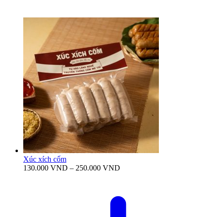
Xúc xích cốm
Khoảng
130.000
VND
–
250.000
VND
giá:
từ
130.000 VND
đến
250.000 VND